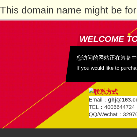
This domain name might be for
WELCOME T
您访问的网站正在筹备中
If you would like to purc
Email：
ghj@163.
TEL：4006644724
QQ/Wechat：3297